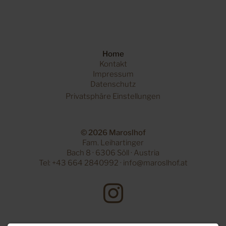
Home
Navigation
Kontakt
überspringen
Impressum
Datenschutz
Privatsphäre Einstellungen
© 2026 Maroslhof
Fam. Leihartinger
Bach 8 · 6306 Söll · Austria
Tel:
+43 664 2840992
·
info@maroslhof.at